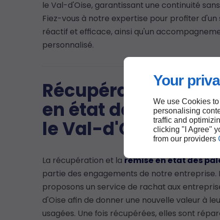
le Val-d'Oise, garantissant une continuité sans
Fiez-vous à notre expertise pour profiter d'un
réactif et efficace, ainsi qu'un accompagnem
personnalisé.
Your priva
Récupération et re
We use Cookies to
en état de palettes
personalising conte
traffic and optimizi
le Val-d'Oise
clicking "I Agree" 
from our providers
La récupération et la
remise en état des pal
partie des engagements de notre entreprise.
proposons un service de rachat aux entrepris
d'Oise afin de donner une nouvelle valeur à le
usagées. Une fois récupérées, elles sont répar