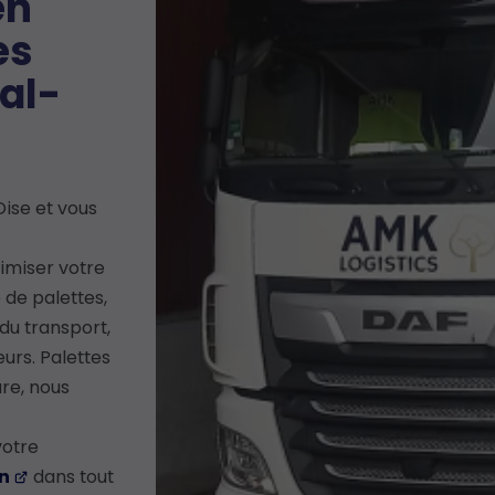
en
es
al-
Oise et vous
imiser votre
de palettes,
du transport,
eurs. Palettes
re, nous
votre
on
dans tout