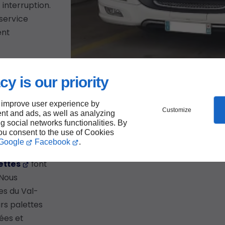
 interruption.
 service
ent
cy is our priority
mise
 improve user experience by
 dans
Customize
nt and ads, as well as analyzing
ng social networks functionalities. By
you consent to the use of Cookies
Google
Facebook
.
ettes
font
 Nous
es du Val-
urs palettes
ées et