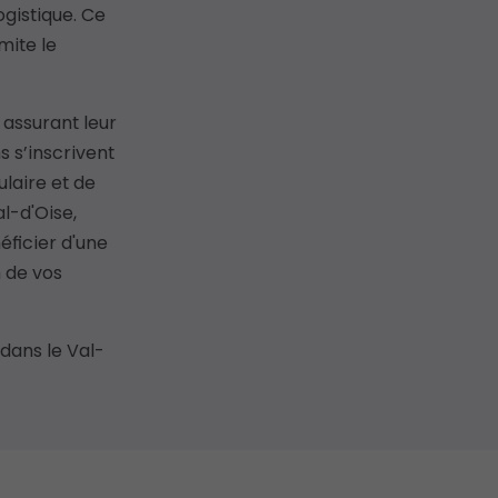
ogistique. Ce
mite le
 assurant leur
s s’inscrivent
laire et de
l-d'Oise,
éficier d'une
n de vos
dans le Val-