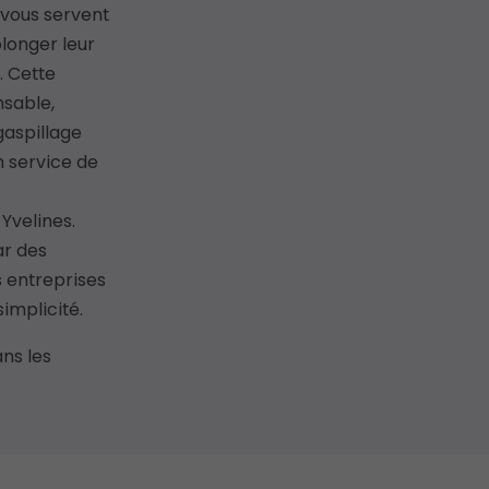
 vous servent
olonger leur
. Cette
sable,
gaspillage
 service de
Yvelines.
r des
s entreprises
simplicité.
ns les