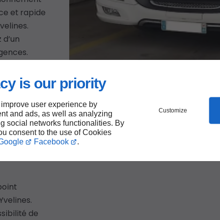
ace et rapide
velines.
z d’un
gences.
cy is our priority
clage
 improve user experience by
n des
Customize
nt and ads, as well as analyzing
ng social networks functionalities. By
vice
you consent to the use of Cookies
Google
Facebook
.
point
Yvelines.
sibilité de