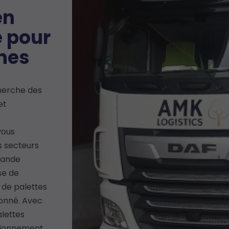
en
é pour
ines
cherche des
et
vous
 secteurs
rande
se de
 de palettes
ionné. Avec
alettes
isionnement