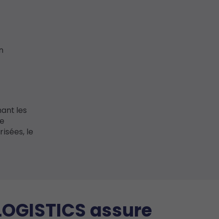
n
ant les
de
risées, le
OGISTICS assure