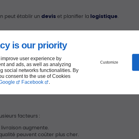
on peut établir un
devis
et planifier la
logistique
.
cy is our priority
 particulière. Voici les étapes clés :
aution pour éviter tout dommage.
 improve user experience by
, train ou bateau, selon la destination.
Customize
nt and ads, as well as analyzing
rgées et vérifiées.
ng social networks functionalities. By
you consent to the use of Cookies
Google
Facebook
.
usieurs facteurs :
e livraison augmente.
qualité peuvent coûter plus cher.