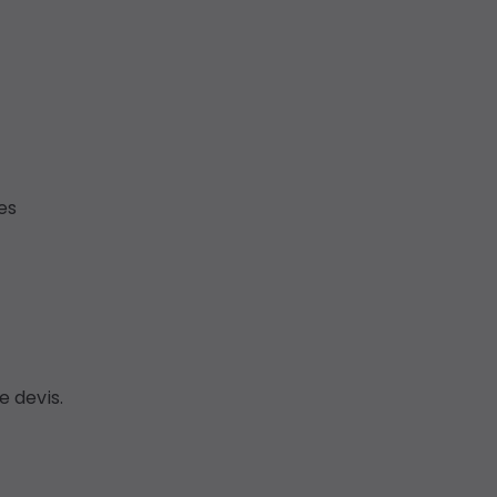
es
 devis.