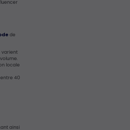
fluencer
ode
de
s varient
e volume.
son locale
 entre 40
ant ainsi