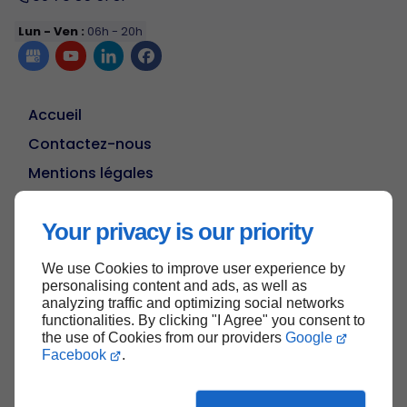
Lun - Ven :
06h - 20h
Accueil
Contactez-nous
Mentions légales
Plan du site
Your privacy is our priority
We use Cookies to improve user experience by
Haut de page
personalising content and ads, as well as
analyzing traffic and optimizing social networks
functionalities. By clicking "I Agree" you consent to
the use of Cookies from our providers
Google
Facebook
.